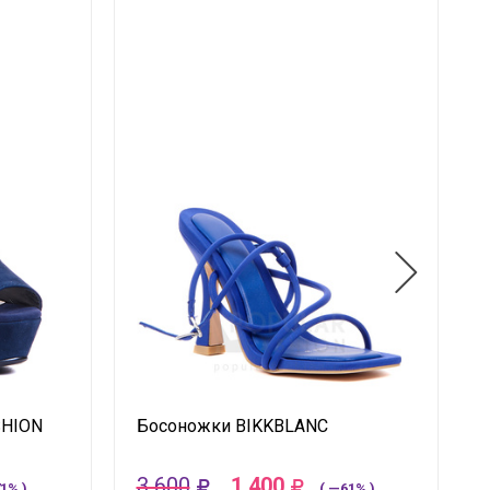
SHION
Босоножки BIKKBLANC
3 600
1 400
1% )
( —61% )