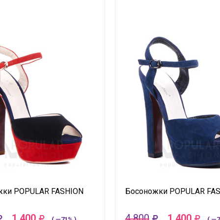
жки POPULAR FASHION
Босоножки POPULAR FA
1 400
4 800
1 400
( —71% )
( —7