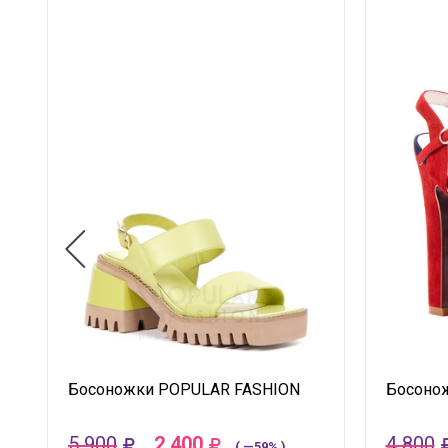
Босоножки POPULAR FASHION
Босоно
5 900
2 400
4 800
( —59% )