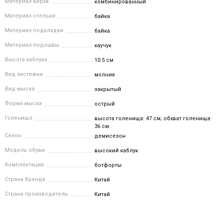
Материал верха
комбинированный
Материал стельки
байка
Материал подкладки
байка
Материал подошвы
каучук
Высота каблука
10.5 см
Вид застежки
молния
Вид мыска
закрытый
Форма мыска
острый
Голенище
высота голенища: 47 см; обхват голенища:
36 см.
Сезон
демисезон
Модель обуви
высокий каблук
Комплектация
ботфорты
Страна бренда
Китай
Страна производитель
Китай