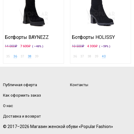
Ботфорты BAYNEZZ
Ботфорты HOLISSY
14 000
7 600
10 500
4 300
( —46% )
( —59% )
35
36
37
38
39
36
37
38
39
40
Публичная оферта
Контакты
Как оформить заказ
О нас
Доставка и возврат
© 2017–2026 Магазин женской обуви «Popular Fashion»