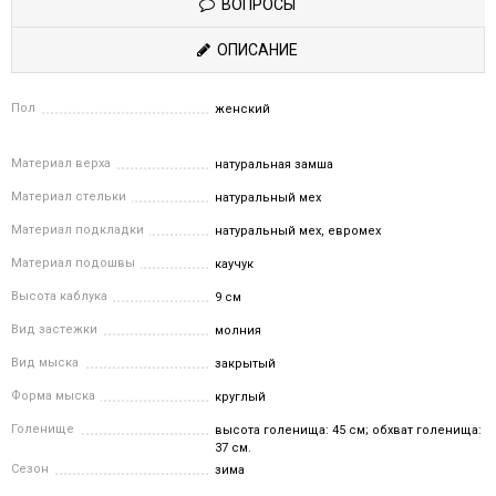
ВОПРОСЫ
ОПИСАНИЕ
Пол
женский
Материал верха
натуральная замша
Материал стельки
натуральный мех
Материал подкладки
натуральный мех, евромех
Материал подошвы
каучук
Высота каблука
9 см
Вид застежки
молния
Вид мыска
закрытый
Форма мыска
круглый
Голенище
высота голенища: 45 см; обхват голенища:
37 см.
Сезон
зима