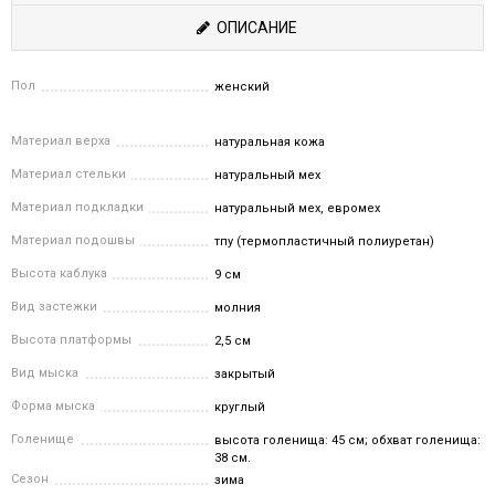
ОПИСАНИЕ
Пол
женский
Материал верха
натуральная кожа
Материал стельки
натуральный мех
Материал подкладки
натуральный мех, евромех
Материал подошвы
тпу (термопластичный полиуретан)
Высота каблука
9 см
Вид застежки
молния
Высота платформы
2,5 см
Вид мыска
закрытый
Форма мыска
круглый
Голенище
высота голенища: 45 см; обхват голенища:
38 см.
Сезон
зима