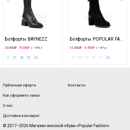
Ботфорты BAYNEZZ
Ботфорты POPULAR FASHION
13 000
8 200
11 000
5 400
( —37% )
( —51% )
36
37
38
39
40
35
36
37
38
39
40
Публичная оферта
Контакты
Как оформить заказ
О нас
Доставка и возврат
© 2017–2026 Магазин женской обуви «Popular Fashion»