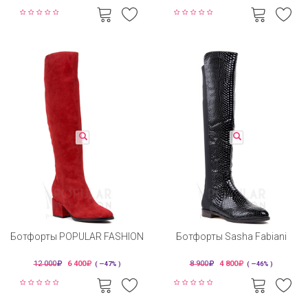
Ботфорты POPULAR FASHION
Ботфорты Sasha Fabiani
12 000
6 400
8 900
4 800
( —47% )
( —46% )