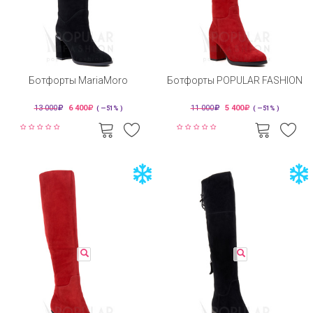
Ботфорты MariaMoro
Ботфорты POPULAR FASHION
13 000
6 400
11 000
5 400
( —51% )
( —51% )