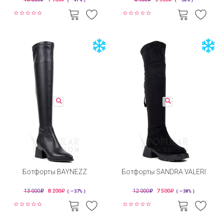
Ботфорты BAYNEZZ
Ботфорты SANDRA VALERI
13 000
8 200
12 000
7 500
( —37% )
( —38% )