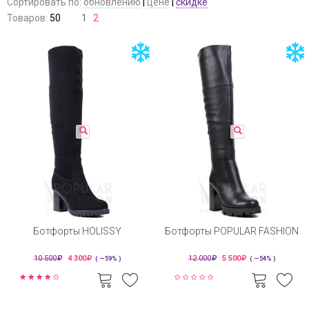
Сортировать по:
обновлению
|
цене
|
скидке
Товаров:
50
1
2
Ботфорты HOLISSY
Ботфорты POPULAR FASHION
10 500
4 300
12 000
5 500
( —59% )
( —54% )