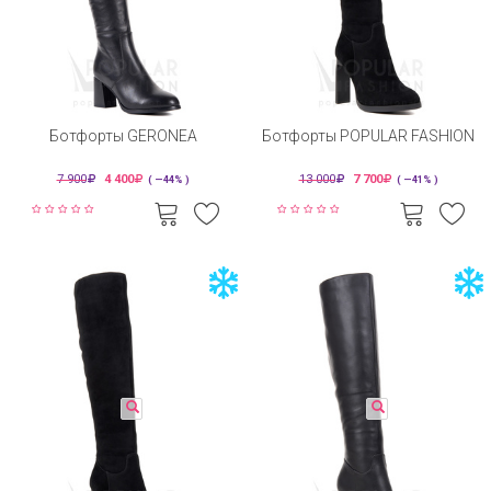
Ботфорты GERONEA
Ботфорты POPULAR FASHION
7 900
4 400
13 000
7 700
( —44% )
( —41% )