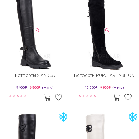
Ботфорты SIANDCA
Ботфорты POPULAR FASHION
9 900
6 500
15 000
9 900
( —34% )
( —34% )