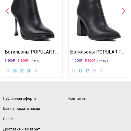
Ботильоны POPULAR FASHION
Ботильоны POPULAR FASHION
9 500
5 300
11 000
5 900
( —44% )
( —46% )
35
36
37
38
39
35
36
37
38
39
Публичная оферта
Контакты
Как оформить заказ
О нас
Доставка и возврат