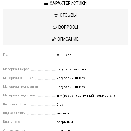
ХАРАКТЕРИСТИКИ
ОТЗЫВЫ
ВОПРОСЫ
ОПИСАНИЕ
Пол
женский
Материал верха
натуральная кожа
Материал стельки
натуральный мех
Материал подкладки
натуральный мех
Материал подошвы
тпу (термопластичный полиуретан)
Высота каблука
7 см
Вид застежки
молния
Вид мыска
закрытый
Форма мыска
круглый