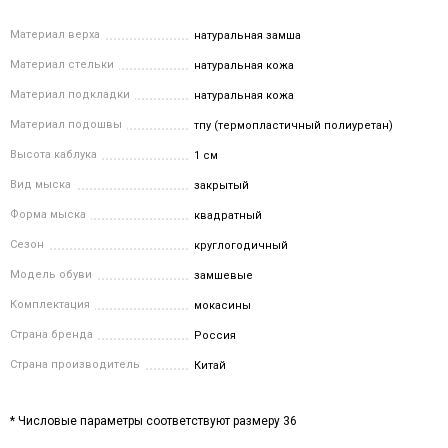
Материал верха
натуральная замша
Материал стельки
натуральная кожа
Материал подкладки
натуральная кожа
Материал подошвы
тпу (термопластичный полиуретан)
Высота каблука
1 см
Вид мыска
закрытый
Форма мыска
квадратный
Сезон
круглогодичный
Модель обуви
замшевые
Комплектация
мокасины
Страна бренда
Россия
Страна производитель
Китай
* Числовые параметры соответствуют размеру 36