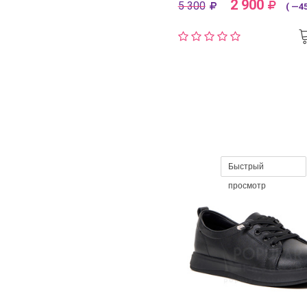
2 900
5 300
( —45
Быстрый
просмотр