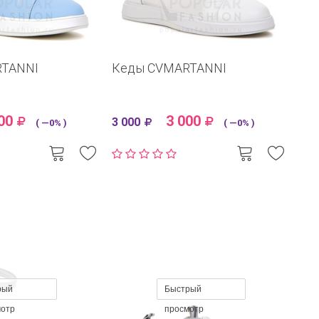
RTANNI
Кеды CVMARTANNI
00
3 000
3 000
( —0% )
( —0% )
рый
Быстрый
мотр
просмотр