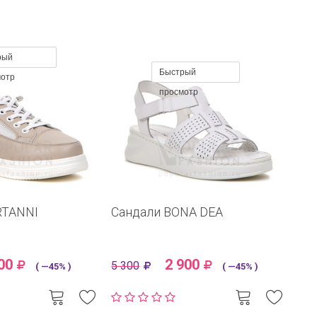
рый
Быстрый
мотр
просмотр
RTANNI
Сандали BONA DEA
00
2 900
5 300
( —45% )
( —45% )