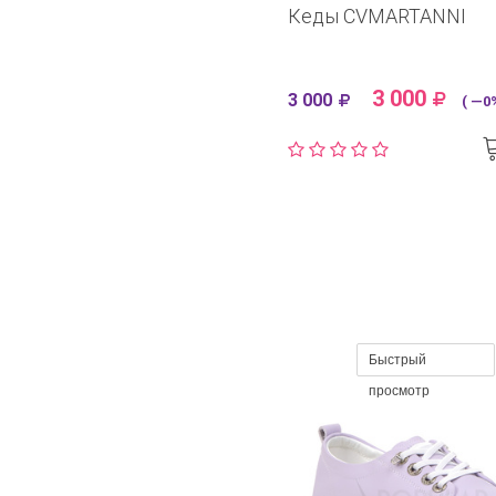
Кеды CVMARTANNI
3 000
3 000
( —0%
Быстрый
просмотр