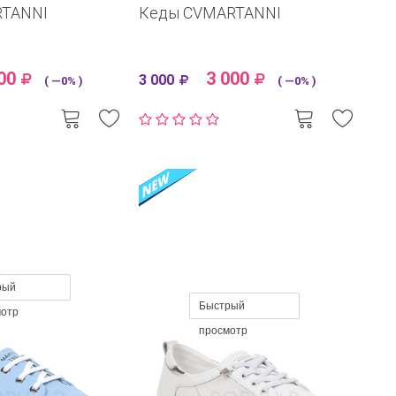
RTANNI
Кеды CVMARTANNI
00
3 000
3 000
( —0% )
( —0% )
рый
Быстрый
мотр
просмотр