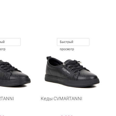
рый
Быстрый
мотр
просмотр
RTANNI
Кеды CVMARTANNI