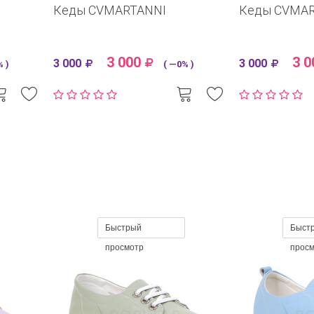
Кеды CVMARTANNI
Кеды CVMA
3 000
3 0
3 000
3 000
 )
( —0% )
Быстрый
Быст
просмотр
прос