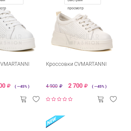
рый
Быстрый
мотр
просмотр
CVMARTANNI
Кроссовки CVMARTANNI
00
2 700
4 900
( —45% )
( —45% )