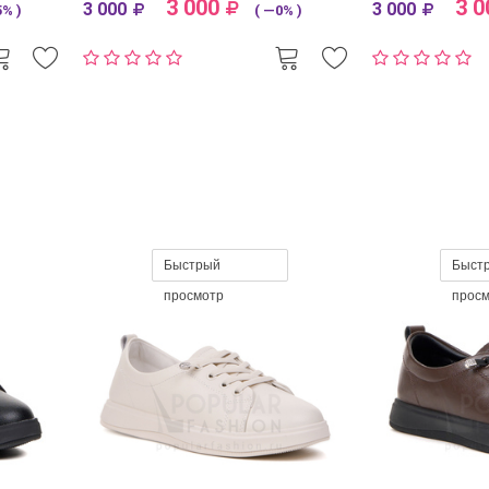
3 000
3 0
3 000
3 000
% )
( —0% )
Быстрый
Быст
просмотр
прос