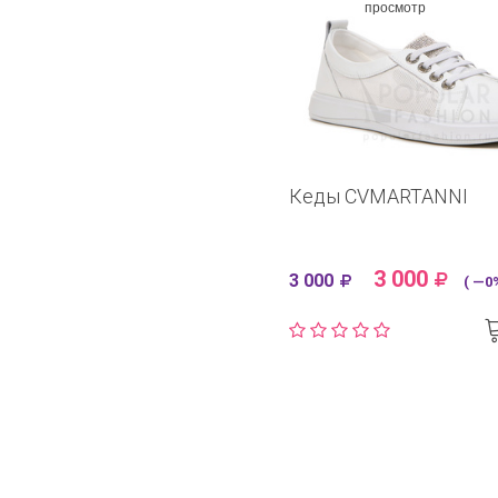
просмотр
Кеды CVMARTANNI
3 000
3 000
( —0%