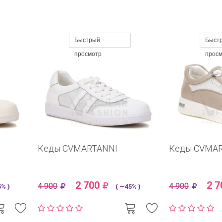
Быстрый
Быст
просмотр
прос
Кеды CVMARTANNI
Кеды CVMA
2 700
2 7
4 900
4 900
% )
( —45% )