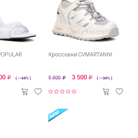
POPULAR
Кроссовки CVMARTANNI
00
3 500
5 300
( —44% )
( —34% )