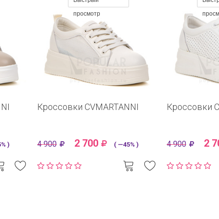
Быстрый
Быст
просмотр
прос
NI
Кроссовки CVMARTANNI
Кроссовки 
2 700
2 7
4 900
4 900
% )
( —45% )