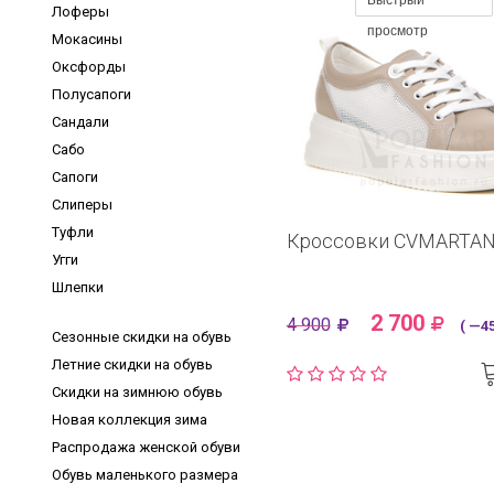
Быстрый
Лоферы
просмотр
Мокасины
Оксфорды
Полусапоги
Сандали
Сабо
Сапоги
Слиперы
Туфли
Кроссовки CVMARTAN
Угги
Шлепки
2 700
4 900
( —45
Сезонные скидки на обувь
Летние скидки на обувь
Скидки на зимнюю обувь
Новая коллекция зима
Распродажа женской обуви
Обувь маленького размера