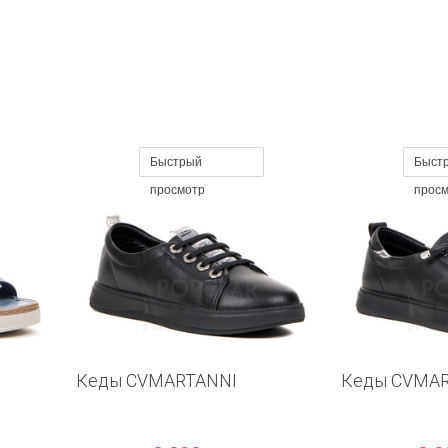
Быстрый
Быст
просмотр
прос
Кеды CVMARTANNI
Кеды CVMA