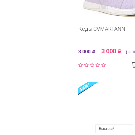
Кеды CVMARTANNI
3 000
3 000
( —0%
Быстрый