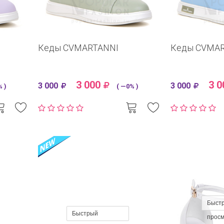
Кеды CVMARTANNI
Кеды CVMA
3 000
3 0
3 000
3 000
 )
( —0% )
Быст
Быстрый
прос