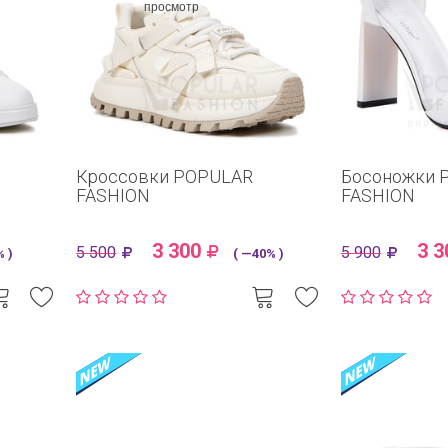
просмотр
Кроссовки POPULAR
Босоножки 
FASHION
FASHION
3 300
3 3
5 500
5 900
 )
( —40% )