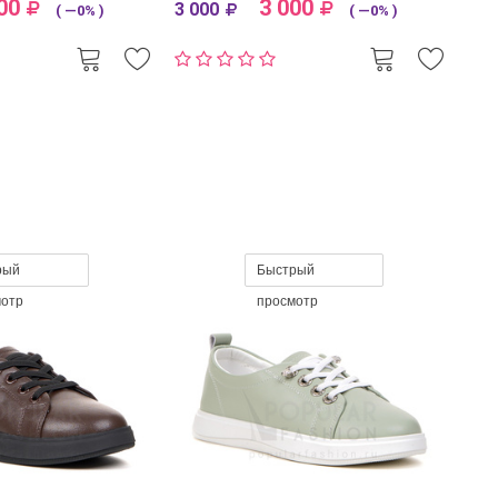
00
3 000
3 000
( —0% )
( —0% )
рый
Быстрый
мотр
просмотр