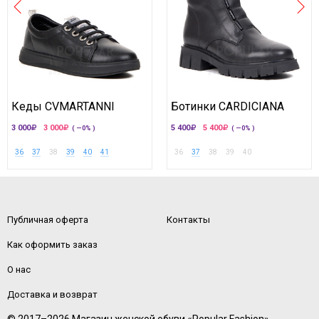
Кеды CVMARTANNI
Ботинки CARDICIANA
3 000
3 000
5 400
5 400
( —0% )
( —0% )
36
37
38
39
40
41
36
37
38
39
40
Публичная оферта
Контакты
Как оформить заказ
О нас
Доставка и возврат