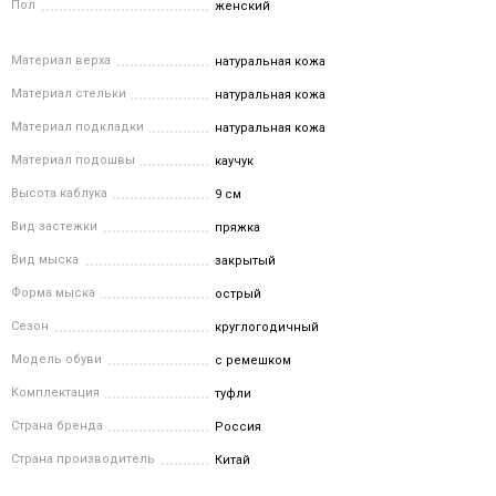
Пол
женский
Материал верха
натуральная кожа
Материал стельки
натуральная кожа
Материал подкладки
натуральная кожа
Материал подошвы
каучук
Высота каблука
9 см
Вид застежки
пряжка
Вид мыска
закрытый
Форма мыска
острый
Сезон
круглогодичный
Модель обуви
с ремешком
Комплектация
туфли
Страна бренда
Россия
Страна производитель
Китай