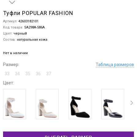
Туфли POPULAR FASHION
Артикул:
42603182101
Код товара:
SA298A-586A
Цвет:
черный
Состав:
натуральная кожа
Нет в наличии
Размер:
Таблица размеров
33
34
35
36
37
Цвет:
ev
next