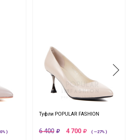
Туфли POPULAR FASHION
6 400
4 700
0% )
( —27% )