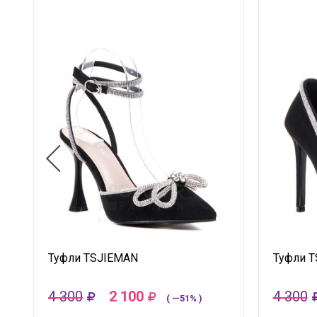
Туфли TSJIEMAN
Туфли 
4 300
2 100
4 300
( —51% )