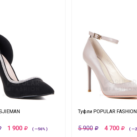
TSJIEMAN
Туфли POPULAR FASHION
1 900
5 900
4 700
( —56% )
( —2