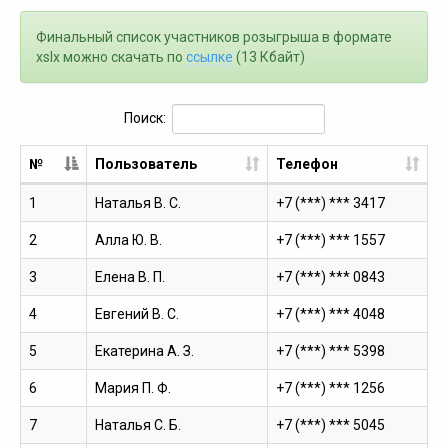
Финальный список участников розыгрыша в формате
xslx можно скачать по
ссылке
(13 Кбайт)
Поиск:
№
Пользователь
Телефон
1
Наталья В. С.
+7 (***) *** 3417
2
Алла Ю. В.
+7 (***) *** 1557
3
Елена В. П.
+7 (***) *** 0843
4
Евгений В. С.
+7 (***) *** 4048
5
Екатерина А. З.
+7 (***) *** 5398
6
Мария П. Ф.
+7 (***) *** 1256
7
Наталья С. Б.
+7 (***) *** 5045