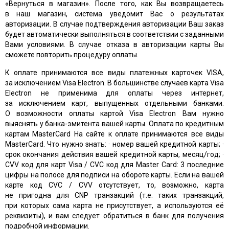
«Вернуться в магазин». После того, как Вы возвращаетесь
в наш магазин, система уведомит Вас о результатах
авторизации. В случае подтверждения авторизации Ваш заказ
будет автоматически выполняться в соответствии с заданными
Вами условиями. В случае отказа в авторизации карты Вы
сможете повторить процедуру оплаты.
К оплате принимаются все виды платежных карточек VISA,
за исключением Visa Electron. В большинстве случаев карта Visa
Electron не применима для оплаты через интернет,
за исключением карт, выпущенных отдельными банками.
О возможности оплаты картой Visa Electron Вам нужно
выяснять у банка-эмитента вашей карты. Оплата по кредитным
картам MasterCard На сайте к оплате принимаются все виды
MasterCard. Что нужно знать: · номер вашей кредитной карты; ·
cрок окончания действия вашей кредитной карты, месяц/год; ·
CVV код для карт Visa / CVC код для Master Card: 3 последние
цифры на полосе для подписи на обороте карты. Если на вашей
карте код CVC / CVV отсутствует, то, возможно, карта
не пригодна для CNP транзакций (т.е. таких транзакций,
при которых сама карта не присутствует, а используются её
реквизиты), и вам следует обратиться в банк для получения
подробной информации.