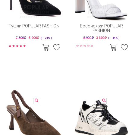
Туфли POPULAR FASHION
Босоножки POPULAR
FASHION
7 800
5 900
5 900
3 300
( —24% )
( —44% )