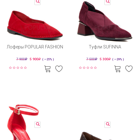
Лоферы POPULAR FASHION
Туфли SUFINNA
7 900
5 900
7 500
5 300
( —25% )
( —29% )