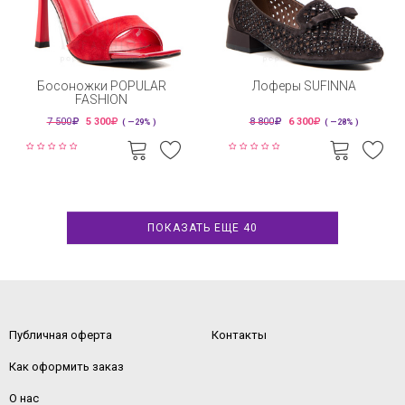
Босоножки POPULAR
Лоферы SUFINNA
FASHION
7 500
5 300
8 800
6 300
( —29% )
( —28% )
ПОКАЗАТЬ ЕЩЕ 40
Публичная оферта
Контакты
Как оформить заказ
О нас