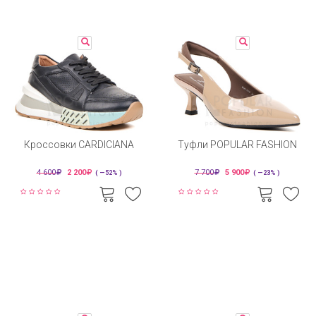
Кроссовки CARDICIANA
Туфли POPULAR FASHION
4 600
2 200
7 700
5 900
( —52% )
( —23% )