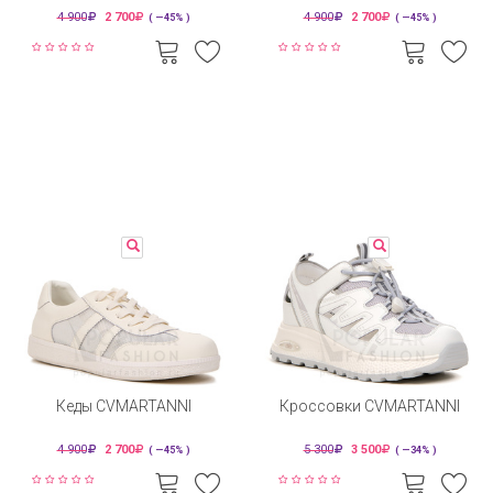
4 900
2 700
4 900
2 700
( —45% )
( —45% )
Кеды CVMARTANNI
Кроссовки CVMARTANNI
4 900
2 700
5 300
3 500
( —45% )
( —34% )