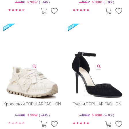
7 800
5 900
7 800
5 900
( —24% )
( —24% )
Кроссовки POPULAR FASHION
Туфли POPULAR FASHION
5 500
3 300
7 800
5 900
( —40% )
( —24% )