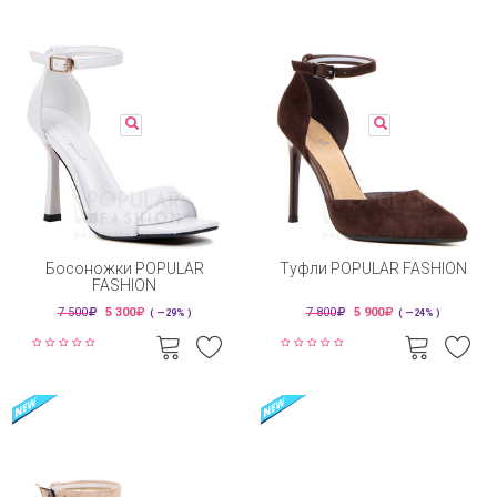
Босоножки POPULAR
Туфли POPULAR FASHION
FASHION
7 500
5 300
7 800
5 900
( —29% )
( —24% )