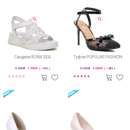
Сандали BONA DEA
Туфли POPULAR FASHION
5 300
2 900
6 400
4 000
( —45% )
( —38% )