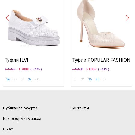
Туфли ILVI
Туфли POPULAR FASHION
5 100
1 700
5 900
5 100
( —67% )
( —14% )
36
37
38
39
40
33
34
35
36
37
Публичная оферта
Контакты
Как оформить заказ
О нас