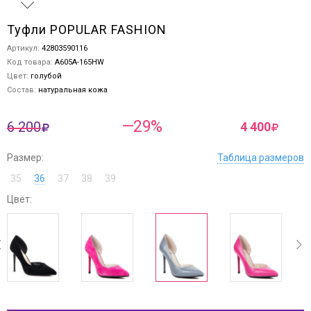
Туфли POPULAR FASHION
Артикул:
42803590116
Код товара:
A605A-165HW
Цвет:
голубой
Состав:
натуральная кожа
—29%
6 200
4 400
Размер:
Таблица размеров
35
36
37
38
39
Цвет:
ev
next