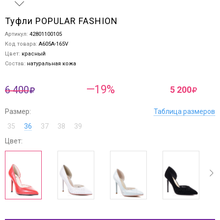
Туфли POPULAR FASHION
Артикул:
42801100105
Код товара:
A605A-165V
Цвет:
красный
Состав:
натуральная кожа
—19%
6 400
5 200
Размер:
Таблица размеров
35
36
37
38
39
Цвет:
ev
next