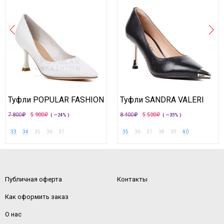
Туфли POPULAR FASHION
Туфли SANDRA VALERI
7 800
5 900
8 400
5 500
( —24% )
( —35% )
33
34
35
36
37
35
36
37
38
39
40
Публичная оферта
Контакты
Как оформить заказ
О нас