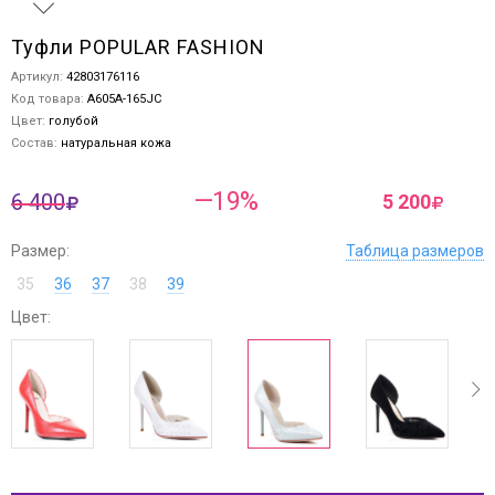
Туфли POPULAR FASHION
Артикул:
42803176116
Код товара:
A605A-165JC
Цвет:
голубой
Состав:
натуральная кожа
—19%
6 400
5 200
Размер:
Таблица размеров
35
36
37
38
39
Цвет:
ev
next