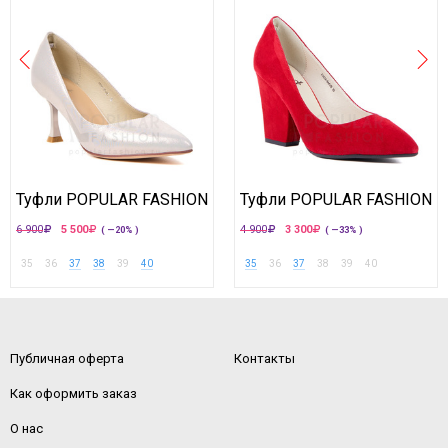
Туфли POPULAR FASHION
Туфли POPULAR FASHION
6 900
5 500
4 900
3 300
( —20% )
( —33% )
35
36
37
38
39
40
35
36
37
38
39
40
Публичная оферта
Контакты
Как оформить заказ
О нас