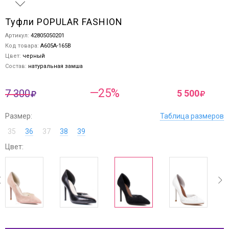
Туфли POPULAR FASHION
Артикул:
42805050201
Код товара:
A605A-165B
Цвет:
черный
Состав:
натуральная замша
—25%
7 300
5 500
Размер:
Таблица размеров
35
36
37
38
39
Цвет:
ev
next