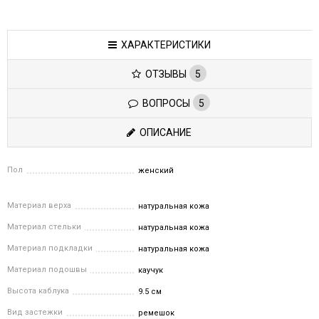
ХАРАКТЕРИСТИКИ
ОТЗЫВЫ
5
ВОПРОСЫ
5
ОПИСАНИЕ
Пол
женский
Материал верха
натуральная кожа
Материал стельки
натуральная кожа
Материал подкладки
натуральная кожа
Материал подошвы
каучук
Высота каблука
9.5 см
Вид застежки
ремешок