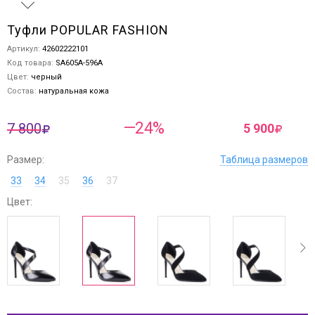
Туфли POPULAR FASHION
Артикул:
42602222101
Код товара:
SA605A-596A
Цвет:
черный
Состав:
натуральная кожа
—24%
7 800
5 900
Размер:
Таблица размеров
33
34
35
36
37
Цвет:
ev
next