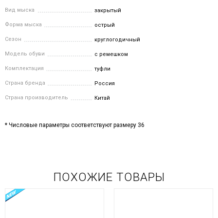
Вид мыска
закрытый
Форма мыска
острый
Сезон
круглогодичный
Модель обуви
с ремешком
Комплектация
туфли
Страна бренда
Россия
Страна производитель
Китай
* Числовые параметры соответствуют размеру 36
ПОХОЖИЕ ТОВАРЫ