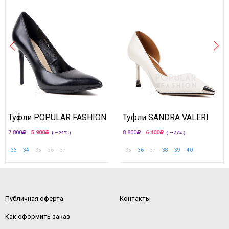
Туфли POPULAR FASHION
Туфли SANDRA VALERI
7 800
5 900
8 800
6 400
( —24% )
( —27% )
33
34
35
36
37
35
36
37
38
39
40
Публичная оферта
Контакты
Как оформить заказ