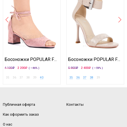
Босоножки POPULAR FASHION
Босоножки POPULAR FASHION
4 100
2 200
5 900
2 400
( —46% )
( —59% )
35
36
37
38
39
40
35
36
37
38
39
Публичная оферта
Контакты
Как оформить заказ
О нас