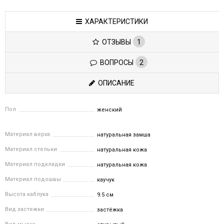
ХАРАКТЕРИСТИКИ
ОТЗЫВЫ
1
ВОПРОСЫ
2
ОПИСАНИЕ
Пол
женский
Материал верха
натуральная замша
Материал стельки
натуральная кожа
Материал подкладки
натуральная кожа
Материал подошвы
каучук
Высота каблука
9.5 см
Вид застежки
застёжка