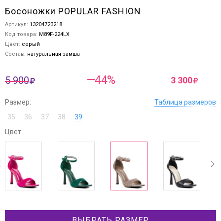
Босоножки POPULAR FASHION
Артикул:
13204723218
Код товара:
M89F-224LX
Цвет:
серый
Состав:
натуральная замша
—44%
5 900
3 300
Размер:
Таблица размеров
35
36
37
38
39
Цвет:
ev
next
ВЫБРАТЬ РАЗМЕР