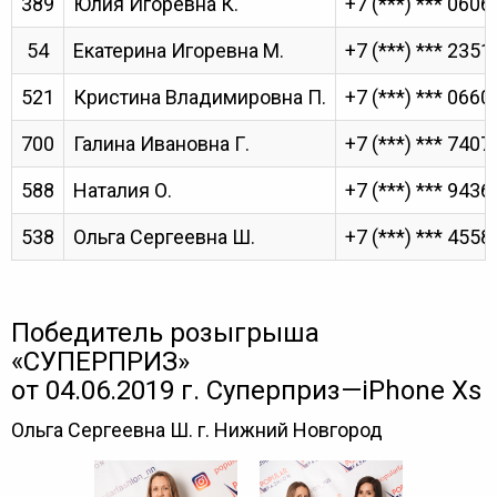
389
Юлия Игоревна К.
+7 (***) *** 0606
54
Екатерина Игоревна М.
+7 (***) *** 2351
521
Кристина Владимировна П.
+7 (***) *** 0660
700
Галина Ивановна Г.
+7 (***) *** 7407
588
Наталия О.
+7 (***) *** 9436
538
Ольга Сергеевна Ш.
+7 (***) *** 4558
Победитель розыгрыша
«СУПЕРПРИЗ»
от 04.06.2019 г. Суперприз—iPhone Xs
Ольга Сергеевна Ш. г. Нижний Новгород