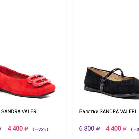
 SANDRA VALERI
Балетки SANDRA VALERI
4 400
6 800
4 400
( —35% )
( —3