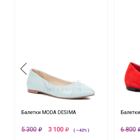
Балетки MODA DESIMA
Балетки
5 300
3 100
6 800
( —42% )