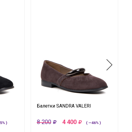
Балетки SANDRA VALERI
8 200
4 400
5% )
( —46% )