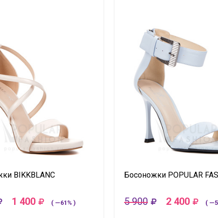
жки BIKKBLANC
Босоножки POPULAR FA
1 400
5 900
2 400
( —61% )
( —5