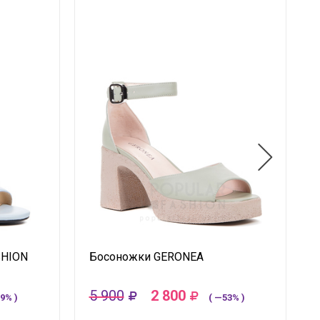
SHION
Босоножки GERONEA
5 900
2 800
9% )
( —53% )