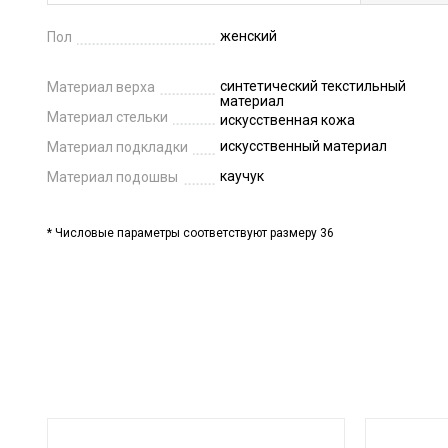
женский
Пол
синтетический текстильный
Материал верха
материал
Материал стельки
искусственная кожа
искусственный материал
Материал подкладки
каучук
Материал подошвы
* Числовые параметры соответствуют размеру 36