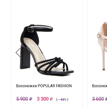
Босоножки POPULAR FASHION
Босоно
5 900
3 300
3 600
( —44% )