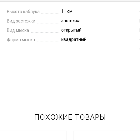
11 см
Высота каблука
застёжка
Вид застежки
открытый
Вид мыска
квадратный
Форма мыска
ПОХОЖИЕ ТОВАРЫ