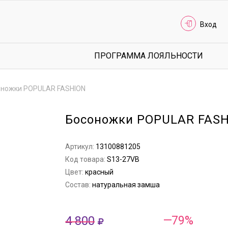
Вход
ПРОГРАММА ЛОЯЛЬНОСТИ
оножки POPULAR FASHION
Босоножки POPULAR FAS
Артикул:
13100881205
Код товара:
S13-27VB
Цвет:
красный
Состав:
натуральная замша
4 800
—79%