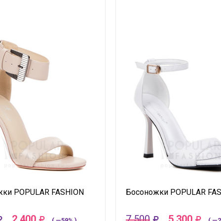
жки POPULAR FASHION
Босоножки POPULAR FA
2 400
7 500
5 300
( —59% )
( —2