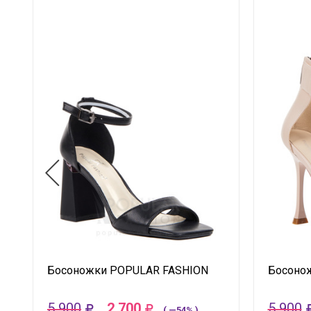
Босоножки POPULAR FASHION
Босоно
5 900
2 700
5 900
( —54% )