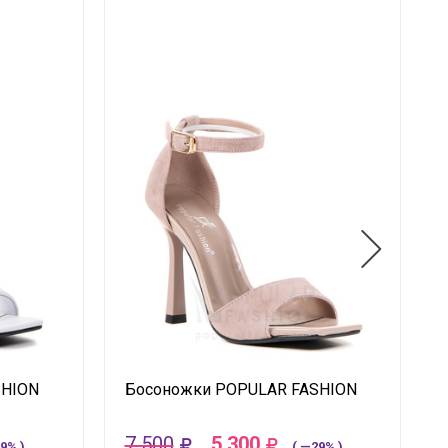
SHION
Босоножки POPULAR FASHION
7 500
5 300
9% )
( —29% )