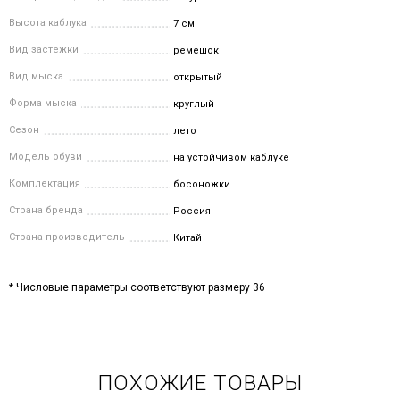
Высота каблука
7 см
Вид застежки
ремешок
Вид мыска
открытый
Форма мыска
круглый
Сезон
лето
Модель обуви
на устойчивом каблуке
Комплектация
босоножки
Страна бренда
Россия
Страна производитель
Китай
* Числовые параметры соответствуют размеру 36
ПОХОЖИЕ ТОВАРЫ