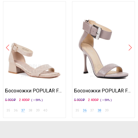
Босоножки POPULAR FASHION
Босоножки POPULAR FASHION
5 900
2 400
5 900
2 400
( —59% )
( —59% )
35
36
37
38
39
40
35
36
37
38
39