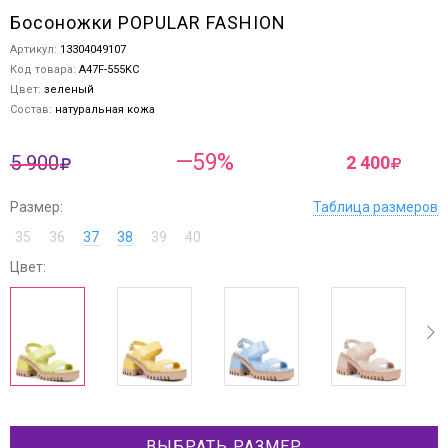
Босоножки POPULAR FASHION
Артикул:
13304049107
Код товара:
A47F-555KC
Цвет:
зеленый
Состав:
натуральная кожа
—59%
5 900
2 400
Размер:
Таблица размеров
35
36
37
38
39
40
Цвет:
ev
next
ВЫБРАТЬ РАЗМЕР