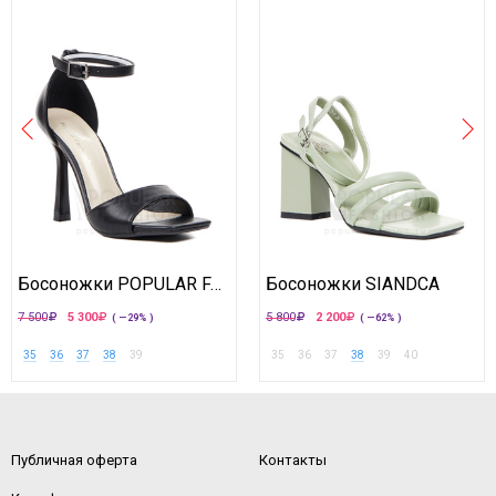
Босоножки POPULAR FASHION
Босоножки SIANDCA
7 500
5 300
5 800
2 200
( —29% )
( —62% )
35
36
37
38
39
35
36
37
38
39
40
Публичная оферта
Контакты