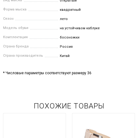
Вид мыска
открытый
Форма мыска
квадратный
Сезон
лето
Модель обуви
на устойчивом каблуке
Комплектация
босоножки
Страна бренда
Россия
Страна производитель
Китай
* Числовые параметры соответствуют размеру 36
ПОХОЖИЕ ТОВАРЫ