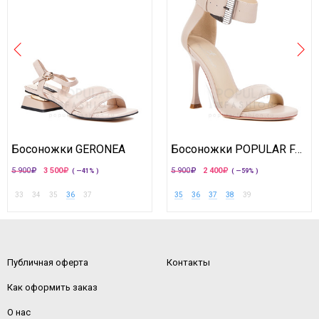
Босоножки GERONEA
Босоножки POPULAR FASHION
5 900
3 500
5 900
2 400
( —41% )
( —59% )
33
34
35
36
37
35
36
37
38
39
Публичная оферта
Контакты
Как оформить заказ
О нас