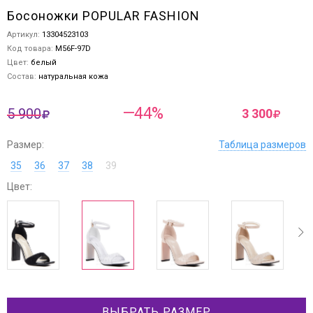
Босоножки POPULAR FASHION
Артикул:
13304523103
Код товара:
M56F-97D
Цвет:
белый
Состав:
натуральная кожа
—44%
5 900
3 300
Размер:
Таблица размеров
35
36
37
38
39
Цвет:
ev
next
ВЫБРАТЬ РАЗМЕР