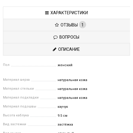
ХАРАКТЕРИСТИКИ
ОТЗЫВЫ
1
ВОПРОСЫ
ОПИСАНИЕ
Пол
женский
Материал верха
натуральная кожа
Материал стельки
натуральная кожа
Материал подкладки
натуральная кожа
Материал подошвы
каучук
Высота каблука
9.5 см
Вид застежки
застёжка