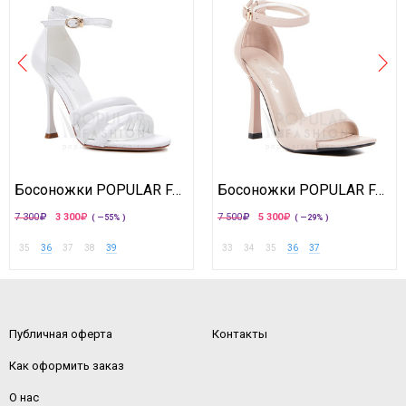
Босоножки POPULAR FASHION
Босоножки POPULAR FASHION
7 300
3 300
7 500
5 300
( —55% )
( —29% )
35
36
37
38
39
33
34
35
36
37
Публичная оферта
Контакты
Как оформить заказ
О нас