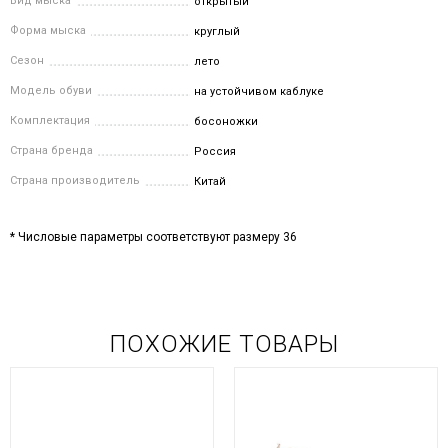
Вид мыска
открытый
Форма мыска
круглый
Сезон
лето
Модель обуви
на устойчивом каблуке
Комплектация
босоножки
Страна бренда
Россия
Страна производитель
Китай
* Числовые параметры соответствуют размеру 36
ПОХОЖИЕ ТОВАРЫ