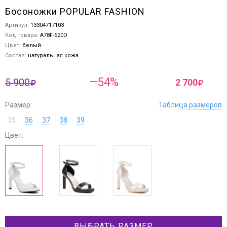
Босоножки POPULAR FASHION
Артикул:
13304717103
Код товара:
A78F-620D
Цвет:
белый
Состав:
натуральная кожа
—54%
5 900
2 700
Размер:
Таблица размеров
35
36
37
38
39
Цвет:
ВЫБРАТЬ РАЗМЕР