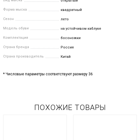
Вид мыска
открытый
Форма мыска
квадратный
Сезон
лето
Модель обуви
на устойчивом каблуке
Комплектация
босоножки
Страна бренда
Россия
Страна производитель
Китай
* Числовые параметры соответствуют размеру 36
ПОХОЖИЕ ТОВАРЫ