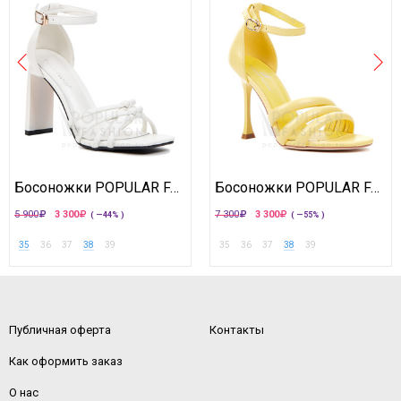
Босоножки POPULAR FASHION
Босоножки POPULAR FASHION
5 900
3 300
7 300
3 300
( —44% )
( —55% )
35
36
37
38
39
35
36
37
38
39
Публичная оферта
Контакты
Как оформить заказ
О нас