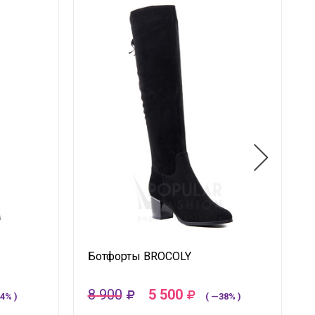
Ботфорты BROCOLY
8 900
5 500
4% )
( —38% )