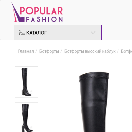
КАТАЛОГ
Главная
Ботфорты
Ботфорты высокий каблук
Ботф