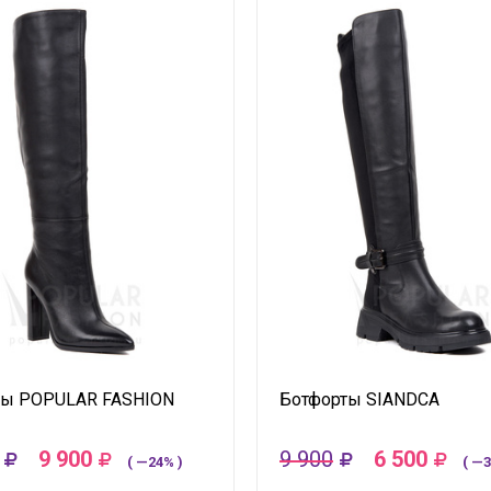
ты POPULAR FASHION
Ботфорты SIANDCA
9 900
9 900
6 500
( —24% )
( —3