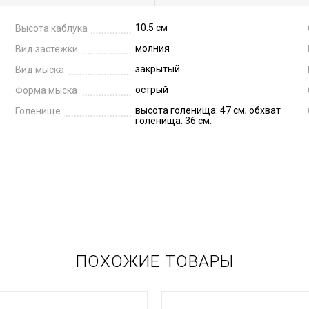
10.5 см
Высота каблука
молния
Вид застежки
закрытый
Вид мыска
острый
Форма мыска
высота голенища: 47 см; обхват
Голенище
голенища: 36 см.
ПОХОЖИЕ ТОВАРЫ