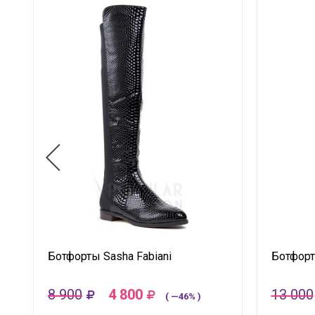
Ботфорты Sasha Fabiani
Ботфор
8 900
4 800
13 000
( —46% )