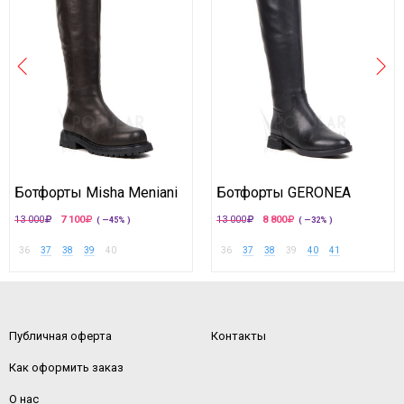
Ботфорты Misha Meniani
Ботфорты GERONEA
13 000
7 100
13 000
8 800
( —45% )
( —32% )
36
37
38
39
40
36
37
38
39
40
41
Публичная оферта
Контакты
Как оформить заказ
О нас