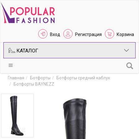
Вход
Регистрация
Корзина
КАТАЛОГ
Главная
Ботфорты
Ботфорты средний каблук
Ботфорты BAYNEZZ