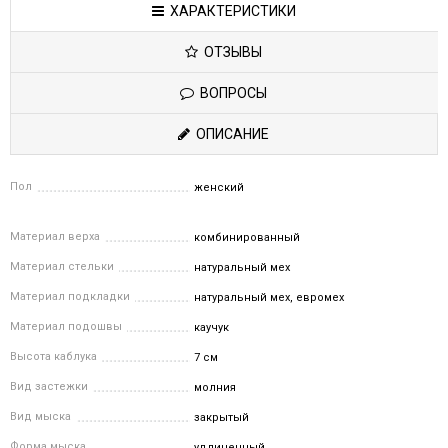
ХАРАКТЕРИСТИКИ
ОТЗЫВЫ
ВОПРОСЫ
ОПИСАНИЕ
Пол
женский
Материал верха
комбинированный
Материал стельки
натуральный мех
Материал подкладки
натуральный мех, евромех
Материал подошвы
каучук
Высота каблука
7 см
Вид застежки
молния
Вид мыска
закрытый
Форма мыска
удлиненный