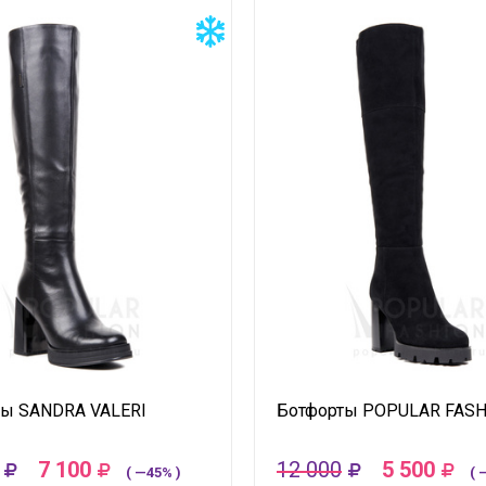
ты SANDRA VALERI
Ботфорты POPULAR FAS
7 100
12 000
5 500
( —45% )
( 