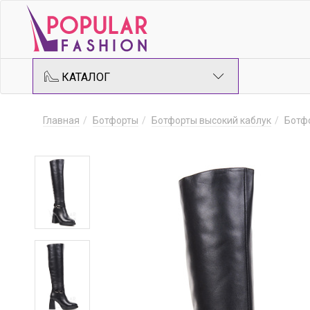
КАТАЛОГ
Главная
Ботфорты
Ботфорты высокий каблук
Ботф