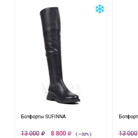
Ботфорты SUFINNA
Ботфор
13 000
8 800
13 000
( —32% )