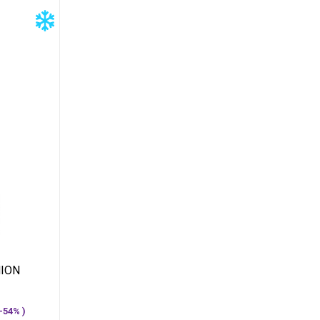
HION
—54% )