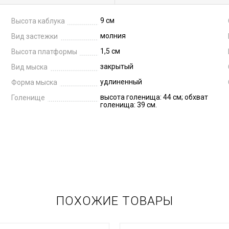
9 см
Высота каблука
молния
Вид застежки
1,5 см
Высота платформы
закрытый
Вид мыска
удлиненный
Форма мыска
высота голенища: 44 см; обхват
Голенище
голенища: 39 см.
ПОХОЖИЕ ТОВАРЫ