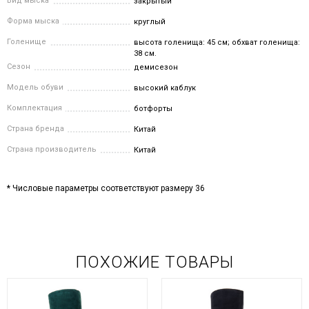
Вид мыска
закрытый
Форма мыска
круглый
Голенище
высота голенища: 45 см; обхват голенища:
38 см.
Сезон
демисезон
Модель обуви
высокий каблук
Комплектация
ботфорты
Страна бренда
Китай
Страна производитель
Китай
* Числовые параметры соответствуют размеру 36
ПОХОЖИЕ ТОВАРЫ