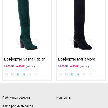
Ботфорты Sasha Fabiani
Ботфорты MariaMoro
13 000
6 400
13 000
6 400
( —51% )
( —51% )
35
36
37
38
39
40
35
36
37
38
39
40
Публичная оферта
Контакты
Как оформить заказ