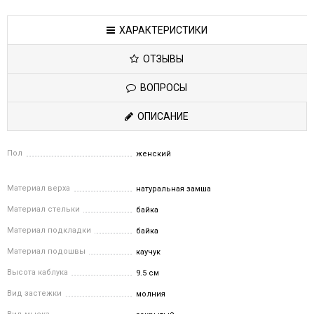
ХАРАКТЕРИСТИКИ
ОТЗЫВЫ
ВОПРОСЫ
ОПИСАНИЕ
Пол
женский
Материал верха
натуральная замша
Материал стельки
байка
Материал подкладки
байка
Материал подошвы
каучук
Высота каблука
9.5 см
Вид застежки
молния