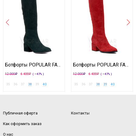
Ботфорты POPULAR FASHION
Ботфорты POPULAR FASHION
12 000
6 400
12 000
6 400
( —47% )
( —47% )
35
36
37
38
39
40
35
36
37
38
39
40
Публичная оферта
Контакты
Как оформить заказ
О нас