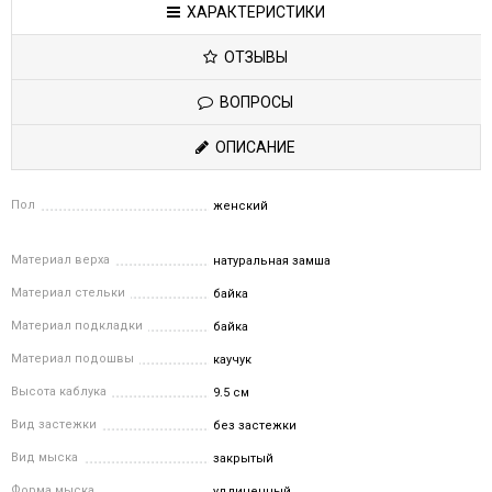
ХАРАКТЕРИСТИКИ
ОТЗЫВЫ
ВОПРОСЫ
ОПИСАНИЕ
Пол
женский
Материал верха
натуральная замша
Материал стельки
байка
Материал подкладки
байка
Материал подошвы
каучук
Высота каблука
9.5 см
Вид застежки
без застежки
Вид мыска
закрытый
Форма мыска
удлиненный