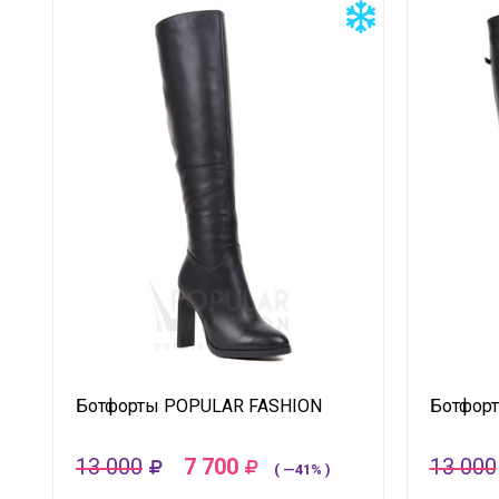
Ботфорты POPULAR FASHION
Ботфор
13 000
7 700
13 000
( —41% )