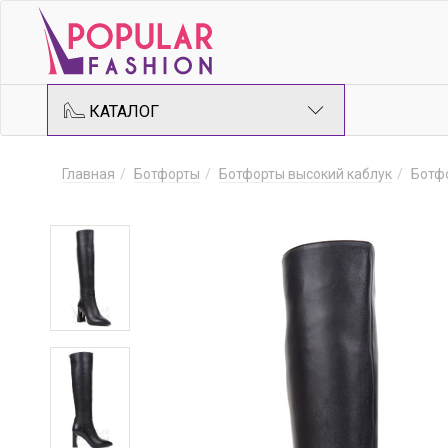
КАТАЛОГ
Главная
Ботфорты
Ботфорты высокий каблук
Ботф