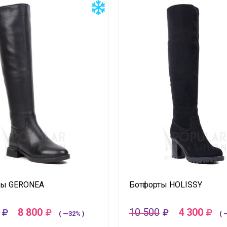
ты GERONEA
Ботфорты HOLISSY
8 800
10 500
4 300
( —32% )
( 