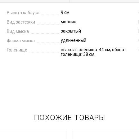
9 см
Высота каблука
молния
Вид застежки
закрытый
Вид мыска
удлиненный
Форма мыска
высота голенища: 44 см; обхват
Голенище
голенища: 38 см.
ПОХОЖИЕ ТОВАРЫ