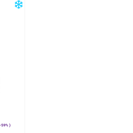
—59% )