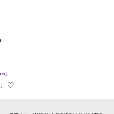
47% )