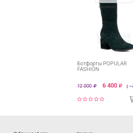
просмотр
Ботфорты POPULAR
FASHION
6 400
12 000
( —