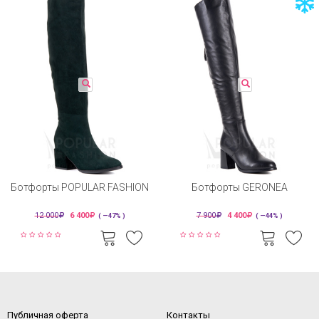
Ботфорты POPULAR FASHION
Ботфорты GERONEA
12 000
6 400
7 900
4 400
( —47% )
( —44% )
Публичная оферта
Контакты