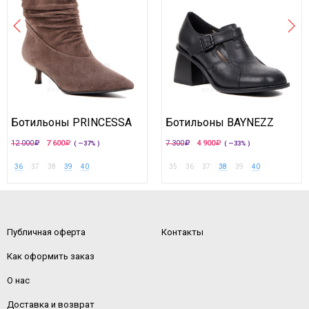
Ботильоны PRINCESSA
Ботильоны BAYNEZZ
12 000
7 600
7 300
4 900
( —37% )
( —33% )
36
37
38
39
40
35
36
37
38
39
40
Публичная оферта
Контакты
Как оформить заказ
О нас
Доставка и возврат