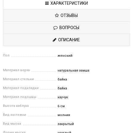
ХАРАКТЕРИСТИКИ
ОТЗЫВЫ
ВОПРОСЫ
ОПИСАНИЕ
Пол
женский
Материал верха
натуральная замша
Материал стельки
байка
Материал подкладки
байка
Материал подошвы
каучук
Высота каблука
6 см
Вид застежки
молния
Вид мыска
закрытый
Форма мыска
круглый