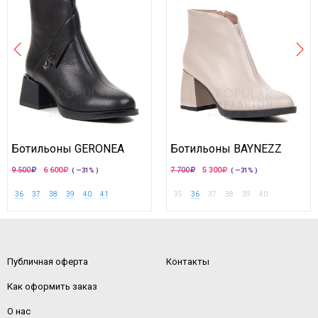
Ботильоны GERONEA
Ботильоны BAYNEZZ
9 500
6 600
7 700
5 300
( —31% )
( —31% )
36
37
38
39
40
41
35
36
37
38
39
40
Публичная оферта
Контакты
Как оформить заказ
О нас