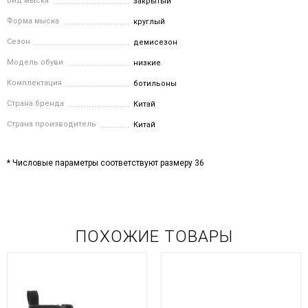
Вид мыска
закрытый
Форма мыска
круглый
Сезон
демисезон
Модель обуви
низкие
Комплектация
ботильоны
Страна бренда
Китай
Страна производитель
Китай
* Числовые параметры соответствуют размеру 36
ПОХОЖИЕ ТОВАРЫ