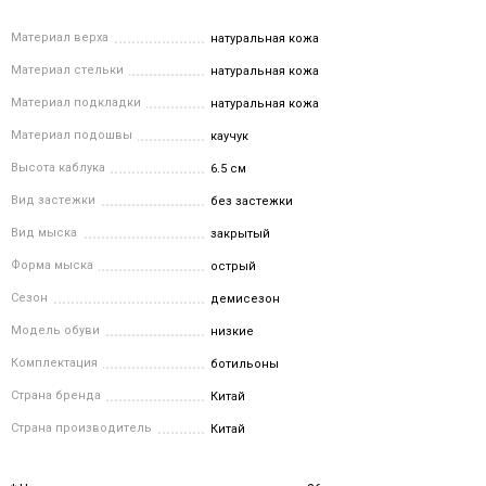
Материал верха
натуральная кожа
Материал стельки
натуральная кожа
Материал подкладки
натуральная кожа
Материал подошвы
каучук
Высота каблука
6.5 см
Вид застежки
без застежки
Вид мыска
закрытый
Форма мыска
острый
Сезон
демисезон
Модель обуви
низкие
Комплектация
ботильоны
Страна бренда
Китай
Страна производитель
Китай