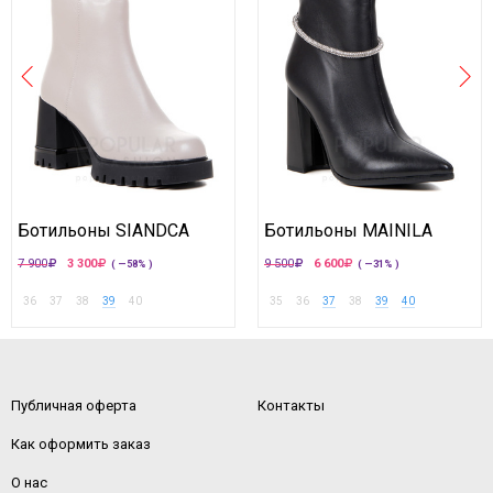
Ботильоны SIANDCA
Ботильоны MAINILA
7 900
3 300
9 500
6 600
( —58% )
( —31% )
36
37
38
39
40
35
36
37
38
39
40
Публичная оферта
Контакты
Как оформить заказ
О нас