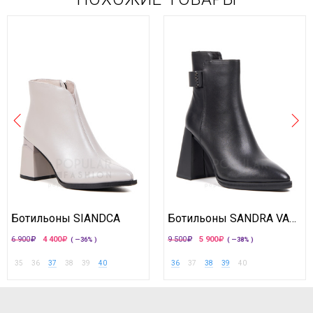
Ботильоны SIANDCA
Ботильоны SANDRA VALERI
6 900
4 400
9 500
5 900
( —36% )
( —38% )
35
36
37
38
39
40
36
37
38
39
40