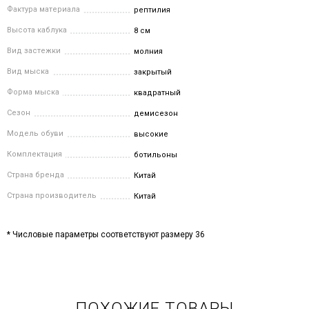
Фактура материала
рептилия
Высота каблука
8 см
Вид застежки
молния
Вид мыска
закрытый
Форма мыска
квадратный
Сезон
демисезон
Модель обуви
высокие
Комплектация
ботильоны
Страна бренда
Китай
Страна производитель
Китай
* Числовые параметры соответствуют размеру 36
ПОХОЖИЕ ТОВАРЫ