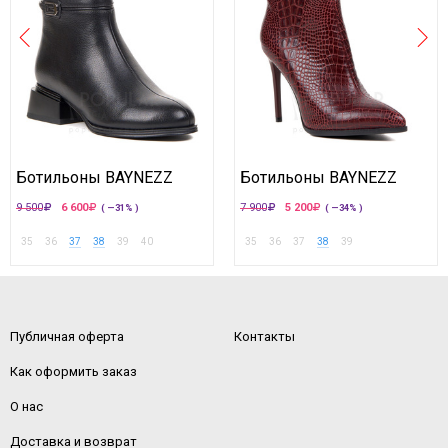
Ботильоны BAYNEZZ
Ботильоны BAYNEZZ
9 500
6 600
7 900
5 200
( —31% )
( —34% )
35
36
37
38
39
40
35
36
37
38
39
Публичная оферта
Контакты
Как оформить заказ
О нас
Доставка и возврат