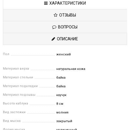
ХАРАКТЕРИСТИКИ
ОТЗЫВЫ
ВОПРОСЫ
ОПИСАНИЕ
Пол
женский
Материал верха
натуральная кожа
Материал стельки
байка
Материал подкладки
байка
Материал подошвы
каучук
Высота каблука
8 см
Вид застежки
молния
Вид мыска
закрытый
Форма мыска
удлиненный