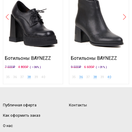
Ботильоны BAYNEZZ
Ботильоны BAYNEZZ
7 500
4 800
9 500
6 600
( —36% )
( —31% )
35
36
37
38
39
40
35
36
37
38
39
40
Публичная оферта
Контакты
Как оформить заказ
О нас