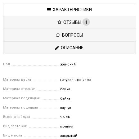
ХАРАКТЕРИСТИКИ
ОТЗЫВЫ
1
ВОПРОСЫ
ОПИСАНИЕ
Пол
женский
Материал верха
натуральная кожа
Материал стельки
байка
Материал подкладки
байка
Материал подошвы
каучук
Высота каблука
9.5 см
Вид застежки
молния
Вид мыска
закрытый