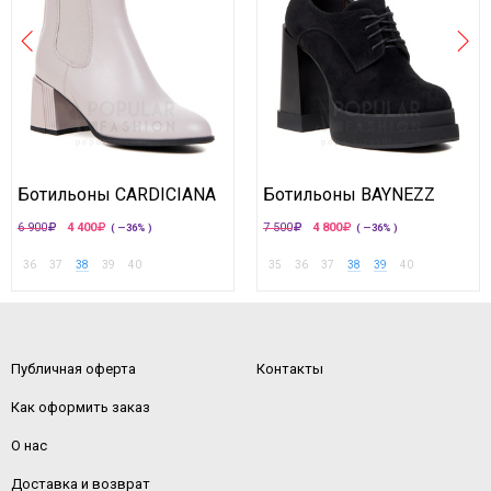
Ботильоны CARDICIANA
Ботильоны BAYNEZZ
6 900
4 400
7 500
4 800
( —36% )
( —36% )
36
37
38
39
40
35
36
37
38
39
40
Публичная оферта
Контакты
Как оформить заказ
О нас
Доставка и возврат