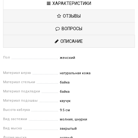
ХАРАКТЕРИСТИКИ
ОТЗЫВЫ
ВОПРОСЫ
ОПИСАНИЕ
Пол
женский
Материал верха
натуральная кожа
Материал стельки
байка
Материал подкладки
байка
Материал подошвы
каучук
Высота каблука
9.5 см
Вид застежки
молния, шнурки
Вид мыска
закрытый
Форма мыска
острый