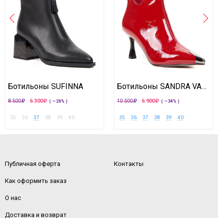
Ботильоны SUFINNA
Ботильоны SANDRA VALERI
8 500
6 300
10 500
6 900
( —26% )
( —34% )
35
36
37
38
39
40
35
36
37
38
39
40
Публичная оферта
Контакты
Как оформить заказ
О нас
Доставка и возврат