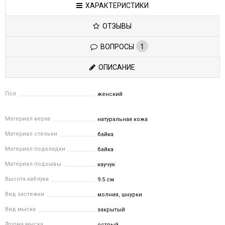
ХАРАКТЕРИСТИКИ
ОТЗЫВЫ
ВОПРОСЫ
1
ОПИСАНИЕ
Пол
женский
Материал верха
натуральная кожа
Материал стельки
байка
Материал подкладки
байка
Материал подошвы
каучук
Высота каблука
9.5 см
Вид застежки
молния, шнурки
Вид мыска
закрытый
Форма мыска
острый