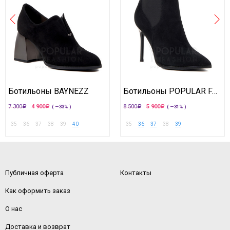
Ботильоны BAYNEZZ
Ботильоны POPULAR FASHION
7 300
4 900
8 500
5 900
( —33% )
( —31% )
35
36
37
38
39
40
35
36
37
38
39
Публичная оферта
Контакты
Как оформить заказ
О нас
Доставка и возврат