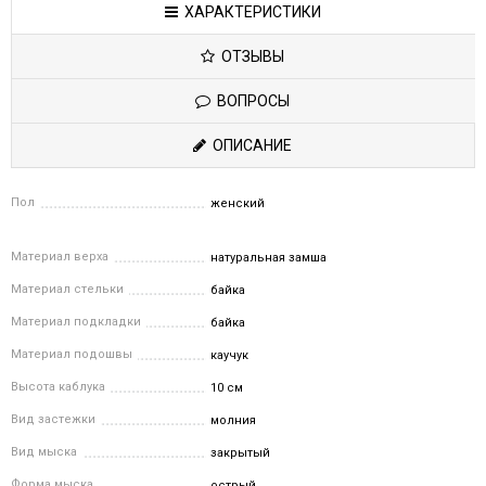
ХАРАКТЕРИСТИКИ
ОТЗЫВЫ
ВОПРОСЫ
ОПИСАНИЕ
Пол
женский
Материал верха
натуральная замша
Материал стельки
байка
Материал подкладки
байка
Материал подошвы
каучук
Высота каблука
10 см
Вид застежки
молния
Вид мыска
закрытый
Форма мыска
острый