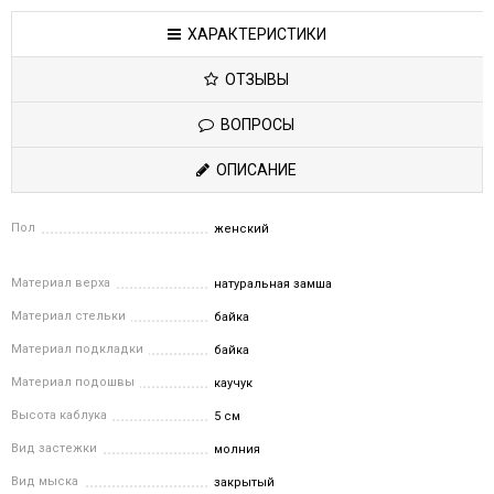
ХАРАКТЕРИСТИКИ
ОТЗЫВЫ
ВОПРОСЫ
ОПИСАНИЕ
Пол
женский
Материал верха
натуральная замша
Материал стельки
байка
Материал подкладки
байка
Материал подошвы
каучук
Высота каблука
5 см
Вид застежки
молния
Вид мыска
закрытый