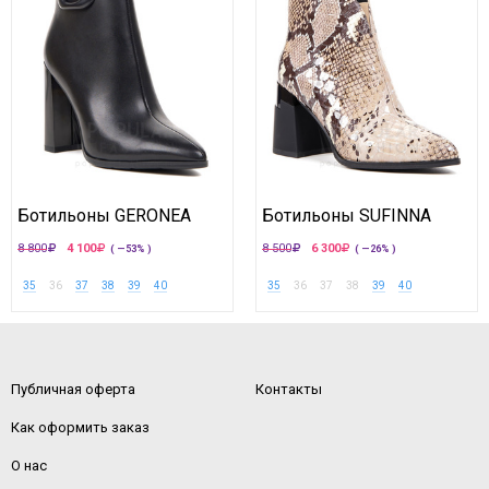
Ботильоны GERONEA
Ботильоны SUFINNA
8 800
4 100
8 500
6 300
( —53% )
( —26% )
35
36
37
38
39
40
35
36
37
38
39
40
Публичная оферта
Контакты
Как оформить заказ
О нас