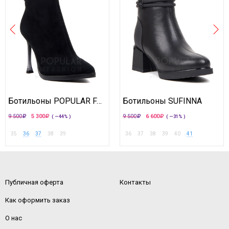
Ботильоны POPULAR FASHION
Ботильоны SUFINNA
9 500
5 300
9 500
6 600
( —44% )
( —31% )
35
36
37
38
39
36
37
38
39
40
41
Публичная оферта
Контакты
Как оформить заказ
О нас