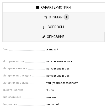
ХАРАКТЕРИСТИКИ
ОТЗЫВЫ
1
ВОПРОСЫ
ОПИСАНИЕ
Пол
женский
Материал верха
натуральная замша
Материал стельки
натуральный мех
Материал подкладки
натуральный мех
Материал подошвы
тэп (термоэластопласт)
Высота каблука
9.5 см
Вид застежки
молния
Вид мыска
закрытый